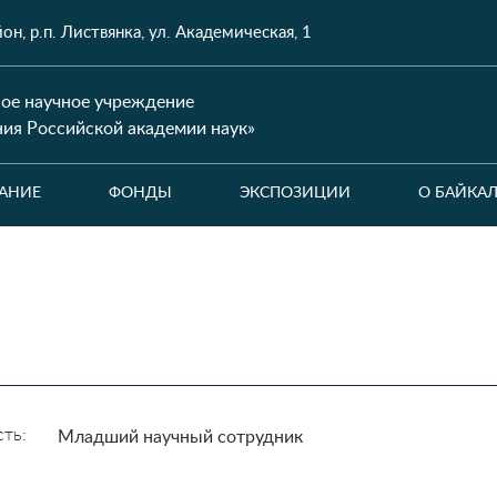
н, р.п. Листвянка, ул. Академическая, 1
ое научное учреждение
ния Российской академии наук»
АНИЕ
ФОНДЫ
ЭКСПОЗИЦИИ
О БАЙКА
ть:
Младший научный сотрудник