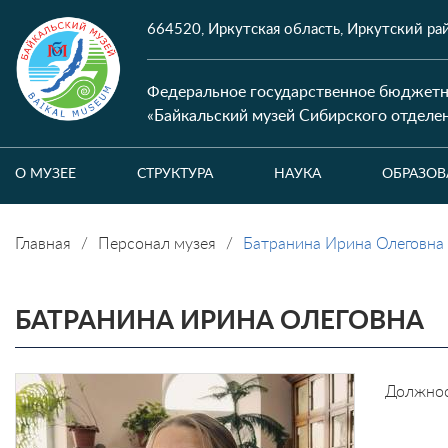
664520, Иркутская область, Иркутский райо
Федеральное государственное бюджетн
«Байкальский музей Сибирского отделе
О МУЗЕЕ
СТРУКТУРА
НАУКА
ОБРАЗОВ
Главная
Персонал музея
Батранина Ирина Олеговна
БАТРАНИНА ИРИНА ОЛЕГОВНА
Должнос