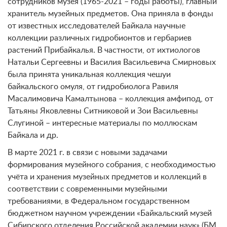
сотрудников музея (1965-2021 – годы работы), главный
хранитель музейных предметов. Она приняла в фонды
от известных исследователей Байкала научные
коллекции различных гидробионтов и гербариев
растений Прибайкалья. В частности, от ихтиологов
Натальи Сергеевны и Василия Васильевича Смирновых
была принята уникальная коллекция чешуи
байкальского омуля, от гидробиолога Равиля
Масалимовича Камалтынова – коллекция амфипод, от
Татьяны Яковлевны Ситниковой и Зои Васильевны
Слугиной – интересные материалы по моллюскам
Байкала и др.
В марте 2021 г. в связи с новыми задачами
формирования музейного собрания, с необходимостью
учёта и хранения музейных предметов и коллекций в
соответствии с современными музейными
требованиями, в Федеральном государственном
бюджетном научном учреждении «Байкальский музей
Сибирского отделения Российской академии наук» (БМ