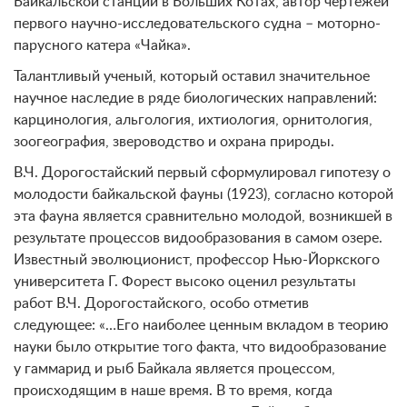
Байкальской станции в Больших Котах, автор чертежей
первого научно-исследовательского судна – моторно-
парусного катера «Чайка».
Талантливый ученый, который оставил значительное
научное наследие в ряде биологических направлений:
карцинология, альгология, ихтиология, орнитология,
зоогеография, звероводство и охрана природы.
В.Ч. Дорогостайский первый сформулировал гипотезу о
молодости байкальской фауны (1923), согласно которой
эта фауна является сравнительно молодой, возникшей в
результате процессов видообразования в самом озере.
Известный эволюционист, профессор Нью-Йоркского
университета Г. Форест высоко оценил результаты
работ В.Ч. Дорогостайского, особо отметив
следующее: «…Его наиболее ценным вкладом в теорию
науки было открытие того факта, что видообразование
у гаммарид и рыб Байкала является процессом,
происходящим в наше время. В то время, когда